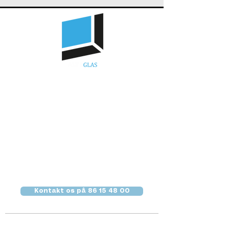
GLASSKADE DØGN & WEEKEND VAGT
Professionel glarmester med døgnvagt
besidder den rette viden
Som glarmester har vi over 20 års erfaring i
branchen, og du er derfor garanteret et
produkt i høj kvalitet, når du vælger vores
hjælp. Ydermere har vi den rette viden inden
for faget, og vi vil derfor kunne give dig den
rette vejledning ud fra vores store og
omfattende ekspertise.
Kontakt os på 86 15 48 00