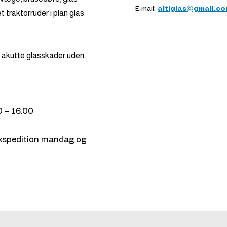
E-mail:
altiglas@gmail.c
et traktorruder i plan glas
 akutte glasskader uden
0 – 16.00
ekspedition mandag og