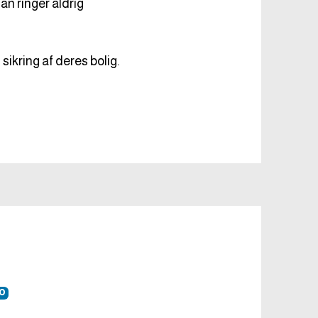
an ringer aldrig
ikring af deres bolig.
00