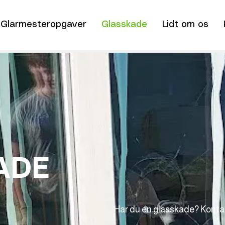
Glarmesteropgaver
Glasskade
Lidt om os
ADE
Har du en glasskade? Kontakt