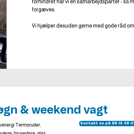
forhindret har vi en samarbejdsparter - så m
forgæves.
​Vi hjælper desuden gerne med gode råd om s
øgn & weekend vagt
Kontakt os på 86 15 48 
Lavenergi Termoruder,
asvæge, brusedøre, glas