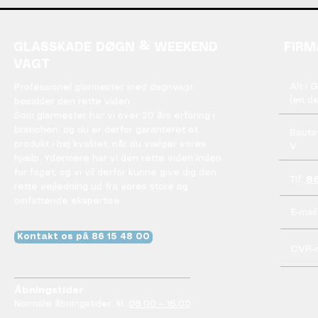
GLASSKADE DØGN & WEEKEND
FIRM
VAGT
Alt i 
Professionel glarmester med døgnvagt
(en de
besidder den rette viden
Som glarmester har vi over 20 års erfaring i
branchen, og du er derfor garanteret et
Bauta
produkt i høj kvalitet, når du vælger vores
V
hjælp. Ydermere har vi den rette viden inden
for faget, og vi vil derfor kunne give dig den
Tlf:
86
rette vejledning ud fra vores store og
omfattende ekspertise.
E-mail
Kontakt os på 86 15 48 00
CVR-
Åbningstider
Normale åbningstider: kl.
08.00 – 16.00