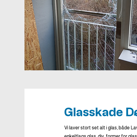
Glasskade D
Vi laver stort set alt i glas, både 
enkeltlags glas, div. former for gl