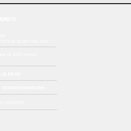
AINFO
Glas
l af Dag og Nat Glas Aps)
vej 1A, 8210 Aarhus
 15 48 00
:
altiglas@gmail.com
nr: 43032682