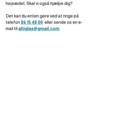
højsædet. Skal vi også hjælpe dig?
Det kan du enten gøre ved at ringe på
telefon
86 15 48 00
eller sende os en e-
mail til
altiglas@gmail.com
.
Vi vil også meget gerne udarbejde et
uforpligtende tilbud til dig, såfremt det
ønskes. Vi glæder os meget til at høre fra
dig.
GLASSKADE DØGN & WEEKEND VAGT