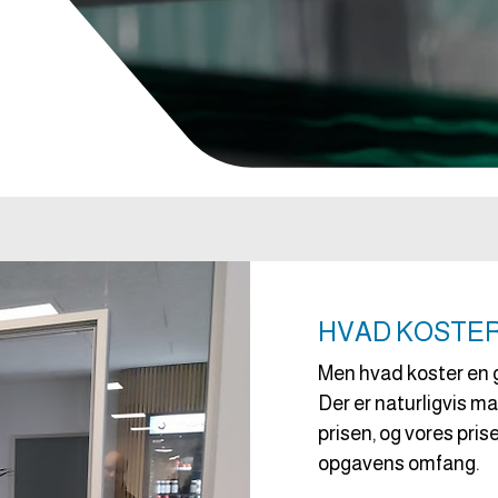
HVAD KOSTE
Men hvad koster en 
Der er naturligvis man
prisen, og vores pri
opgavens omfang.