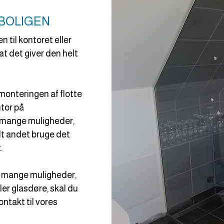
BOLIGEN
n til kontoret eller
at det giver den helt
 monteringen af flotte
ntor på
er mange muligheder,
dt andet bruge det
.
e mange muligheder,
ler glasdøre, skal du
ntakt til vores