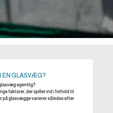
R EN GLASVÆG?
glasvæg egentlig?
ge faktorer, der spiller ind i forhold til
ser på glasvægge varierer således efter