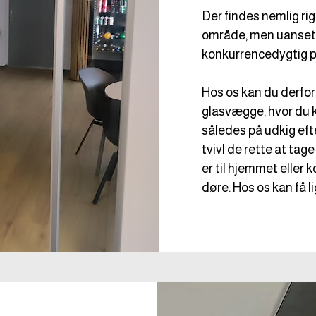
Der findes nemlig ri
område, men uanset 
konkurrencedygtig pr
Hos os kan du derfor 
glasvægge, hvor du k
således på udkig efte
tvivl de rette at tag
er til hjemmet eller 
døre. Hos os kan få l